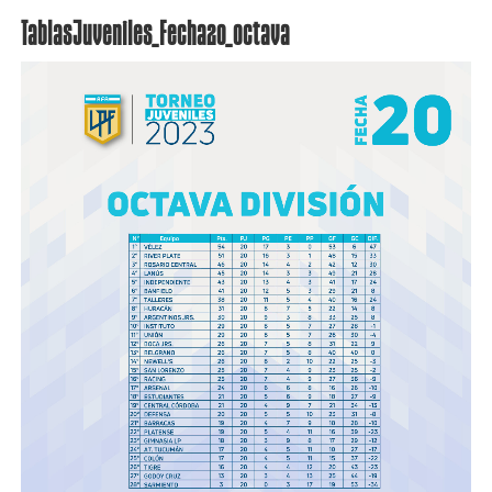
TablasJuveniles_Fecha20_octava