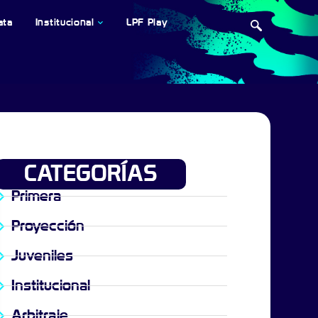
ata
Institucional
LPF Play
CATEGORÍAS
Primera
Proyección
Juveniles
Institucional
Arbitraje