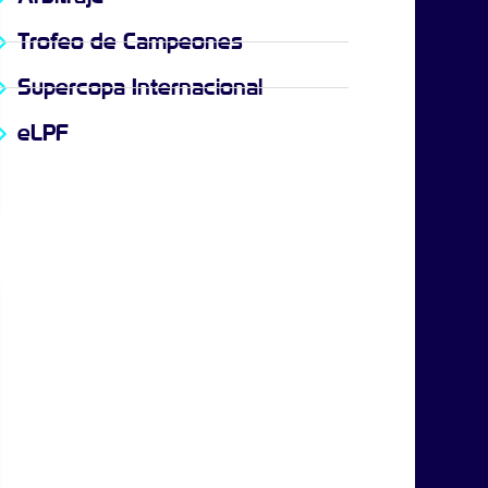
Trofeo de Campeones
Supercopa Internacional
eLPF