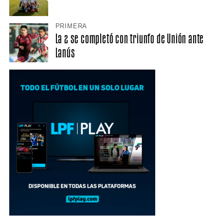
PRIMERA
La 2 se completó con triunfo de Unión ante
Lanús