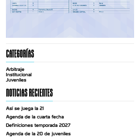
CATEGORÍAS
Arbitraje
Institucional
Juveniles
NOTICIAS RECIENTES
Así se juega la 21
Agenda de la cuarta fecha
Definiciones temporada 2027
Agenda de la 20 de juveniles