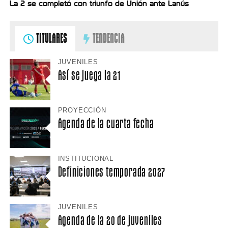
La 2 se completó con triunfo de Unión ante Lanús
TITULARES
TENDENCIA
JUVENILES
Así se juega la 21
PROYECCIÓN
Agenda de la cuarta fecha
INSTITUCIONAL
Definiciones temporada 2027
JUVENILES
Agenda de la 20 de juveniles