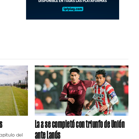
s
La 2 se completó con triunfo de Unión
ante Lanús
apítulo del