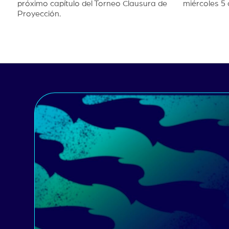
próximo capítulo del Torneo Clausura de
miércoles 5 
Proyección.