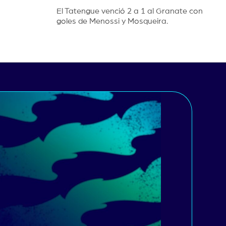
El Tatengue venció 2 a 1 al Granate con
goles de Menossi y Mosqueira.