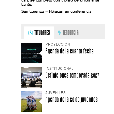
La 2 se completó con triunfo de Unión ante
Lanús
San Lorenzo – Huracán en conferencia
TITULARES
TENDENCIA
PROYECCIÓN
Agenda de la cuarta fecha
INSTITUCIONAL
Definiciones temporada 2027
JUVENILES
Agenda de la 20 de juveniles