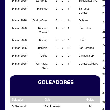
14 mar 2026
Sarmiento
2
v
3
Estudiantes RC
22°
14 mar 2026
Platense
0
v
0
Barracas
Central
23°
14 mar 2026
Godoy Cruz
3
v
0
Quilmes
24°
14 mar 2026
Rosario
1
v
0
River Plate
25°
Central
26°
14 mar 2026
Racing
2
v
1
Unión
27°
14 mar 2026
Banfield
0
v
4
San Lorenzo
28°
14 mar 2026
Vélez
2
v
1
Gimnasia LP
29°
14 mar 2026
Gimnasia
0
v
0
Central Córdoba
MZA
30°
31°
GOLEADORES
32°
33°
Goleador
Club
Goles
34°
D´Alessandro
San Lorenzo
14
35°