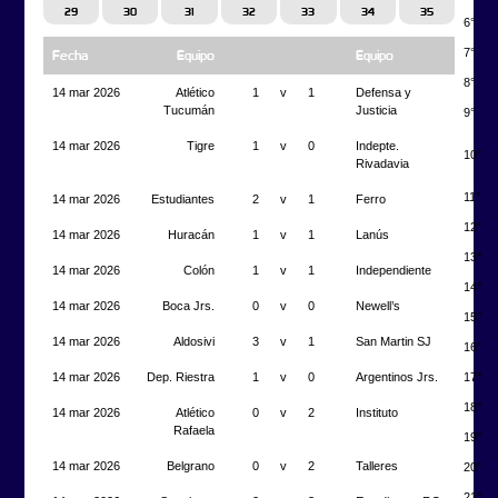
29
30
31
32
33
34
35
6°
7°
Fecha
Equipo
Equipo
8°
14 mar 2026
Atlético
1
v
1
Defensa y
Tucumán
Justicia
9°
14 mar 2026
Tigre
1
v
0
Indepte.
10°
Rivadavia
11°
14 mar 2026
Estudiantes
2
v
1
Ferro
12°
14 mar 2026
Huracán
1
v
1
Lanús
13°
14 mar 2026
Colón
1
v
1
Independiente
14°
14 mar 2026
Boca Jrs.
0
v
0
Newell’s
15°
14 mar 2026
Aldosivi
3
v
1
San Martin SJ
16°
14 mar 2026
Dep. Riestra
1
v
0
Argentinos Jrs.
17°
18°
14 mar 2026
Atlético
0
v
2
Instituto
Rafaela
19°
14 mar 2026
Belgrano
0
v
2
Talleres
20°
21°