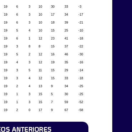
19
6
3
10
30
33
-3
19
6
3
10
17
34
-17
19
6
3
10
18
39
-21
19
5
4
10
15
25
-10
19
6
1
12
23
41
-18
19
3
8
8
15
37
-22
19
5
2
12
16
46
-30
19
4
3
12
19
35
-16
19
3
5
11
15
29
-14
19
3
4
12
15
33
-18
19
2
4
13
9
34
-25
19
1
3
15
5
30
-25
19
1
3
15
7
59
-52
19
2
0
17
9
67
-58
OS ANTERIORES