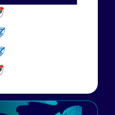
River Plate
Vélez
Vélez
River Plate