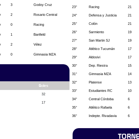
v
3
Godoy Cruz
23°
Racing
21
v
2
Rosario Central
24°
Defensa y Justicia
21
25°
Colón
21
v
0
Racing
26°
Sarmiento
19
v
1
Banfield
27°
San Martin SJ
19
v
2
Vélez
28°
Atlético Tucumán
17
v
0
Gimnasia MZA
29°
Aldosivi
17
30°
Dep. Riestra
15
31°
Gimnasia MZA
14
32°
Platense
13
Goles
33°
Estudiantes RC
10
32
34°
Central Córdoba
6
17
35°
Atlético Rafaela
6
36°
Indepte. Rivadavia
6
TORNE