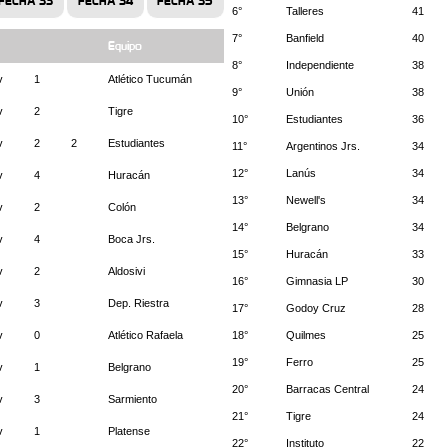
FECHA 33
FECHA 34
FECHA 35
6°
Talleres
41
7°
Banfield
40
Equipo
8°
Independiente
38
v
1
Atlético Tucumán
9°
Unión
38
v
2
Tigre
10°
Estudiantes
36
v
2
2
Estudiantes
11°
Argentinos Jrs.
34
12°
Lanús
34
v
4
Huracán
13°
Newell's
34
v
2
Colón
14°
Belgrano
34
v
4
Boca Jrs.
15°
Huracán
33
v
2
Aldosivi
16°
Gimnasia LP
30
v
3
Dep. Riestra
17°
Godoy Cruz
28
v
0
Atlético Rafaela
18°
Quilmes
25
19°
Ferro
25
v
1
Belgrano
20°
Barracas Central
24
v
3
Sarmiento
21°
Tigre
24
v
1
Platense
22°
Instituto
22