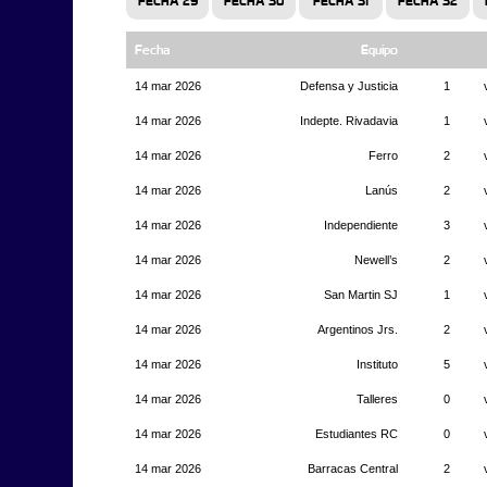
FECHA 29
FECHA 30
FECHA 31
FECHA 32
Fecha
Equipo
14 mar 2026
Defensa y Justicia
1
14 mar 2026
Indepte. Rivadavia
1
14 mar 2026
Ferro
2
14 mar 2026
Lanús
2
14 mar 2026
Independiente
3
14 mar 2026
Newell’s
2
14 mar 2026
San Martin SJ
1
14 mar 2026
Argentinos Jrs.
2
14 mar 2026
Instituto
5
14 mar 2026
Talleres
0
14 mar 2026
Estudiantes RC
0
14 mar 2026
Barracas Central
2