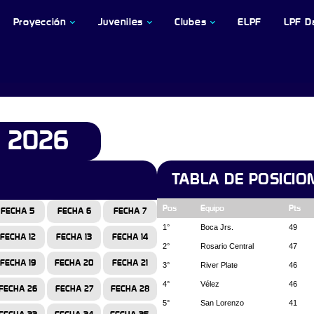
Proyección
Juveniles
Clubes
ELPF
LPF D
N 2026
TABLA DE POSICIO
Pos
Equipo
Pts
FECHA 5
FECHA 6
FECHA 7
1°
Boca Jrs.
49
FECHA 12
FECHA 13
FECHA 14
2°
Rosario Central
47
FECHA 19
FECHA 20
FECHA 21
3°
River Plate
46
4°
Vélez
46
FECHA 26
FECHA 27
FECHA 28
5°
San Lorenzo
41