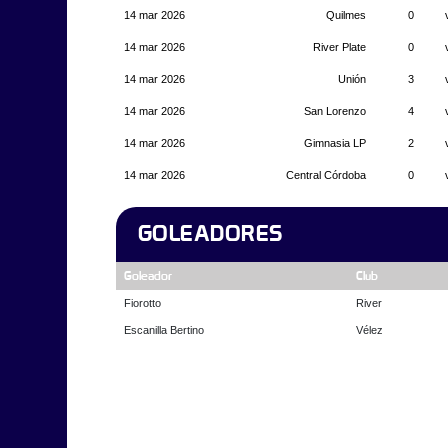
14 mar 2026
Quilmes
0
14 mar 2026
River Plate
0
14 mar 2026
Unión
3
14 mar 2026
San Lorenzo
4
14 mar 2026
Gimnasia LP
2
14 mar 2026
Central Córdoba
0
GOLEADORES
Goleador
Club
Fiorotto
River
Escanilla Bertino
Vélez