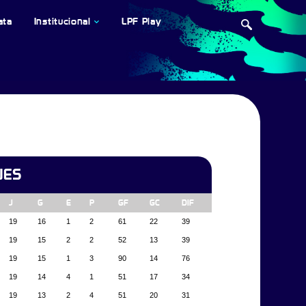
ata
Institucional
LPF Play
NES
J
G
E
P
GF
GC
DIF
19
16
1
2
61
22
39
19
15
2
2
52
13
39
19
15
1
3
90
14
76
19
14
4
1
51
17
34
19
13
2
4
51
20
31