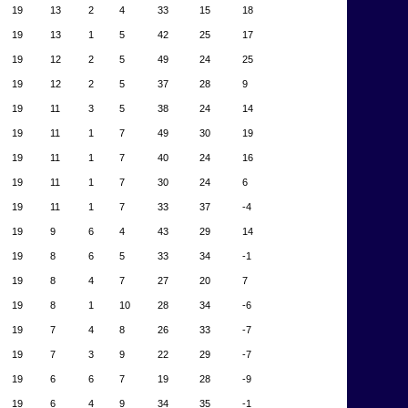
19
13
2
4
33
15
18
19
13
1
5
42
25
17
19
12
2
5
49
24
25
19
12
2
5
37
28
9
19
11
3
5
38
24
14
19
11
1
7
49
30
19
19
11
1
7
40
24
16
19
11
1
7
30
24
6
19
11
1
7
33
37
-4
19
9
6
4
43
29
14
19
8
6
5
33
34
-1
19
8
4
7
27
20
7
19
8
1
10
28
34
-6
19
7
4
8
26
33
-7
19
7
3
9
22
29
-7
19
6
6
7
19
28
-9
19
6
4
9
34
35
-1