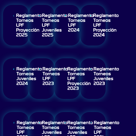
Reglamento
Reglamento
Reglamento
Reglamento
Torneos
Torneos
Torneos
Torneos
LPF
LPF
LPF
LPF
Proyección
Juveniles
2024
Proyección
2025
2025
2024
Reglamento
Reglamento
Reglamento
Reglamento
Torneos
Torneos
Torneos
Torneos
Juveniles
LPF
LPF
Juveniles
2024
2023
Proyección
2023
2023
Reglamento
Reglamento
Reglamento
Reglamento
Torneos
Torneos
Torneos
Torneos
LPF
Juveniles
Juveniles
LPF