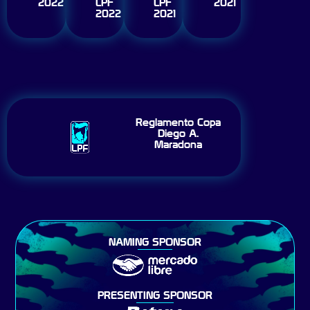
2022
LPF
LPF
2021
2022
2021
Reglamento Copa
Diego A.
Maradona
NAMING SPONSOR
PRESENTING SPONSOR