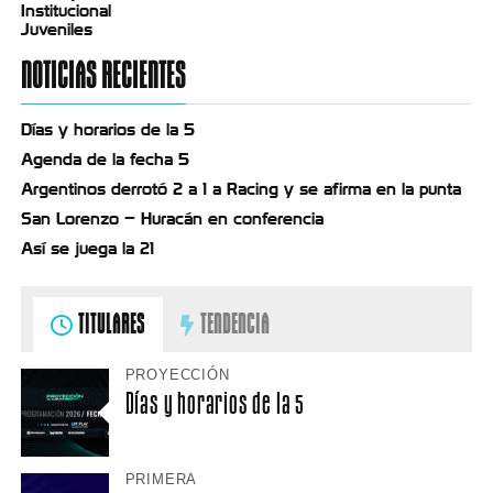
Institucional
Juveniles
NOTICIAS RECIENTES
Días y horarios de la 5
Agenda de la fecha 5
Argentinos derrotó 2 a 1 a Racing y se afirma en la punta
San Lorenzo – Huracán en conferencia
Así se juega la 21
TITULARES
TENDENCIA
PROYECCIÓN
Días y horarios de la 5
PRIMERA