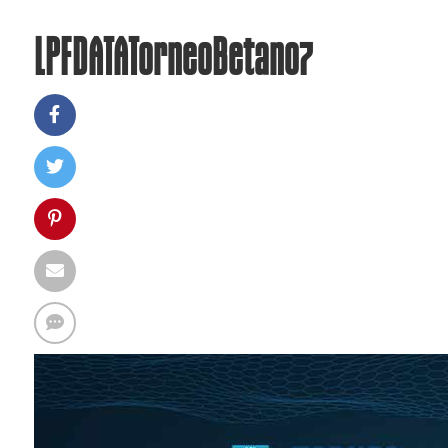
LPFDATATorneoBetano7