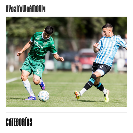
GY0zlfoWoAMOVI4
CATEGORÍAS