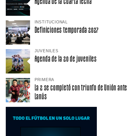
Agenda de la cuarta fecha
INSTITUCIONAL
Definiciones temporada 2027
JUVENILES
Agenda de la 20 de juveniles
PRIMERA
La 2 se completó con triunfo de Unión ante
Lanús