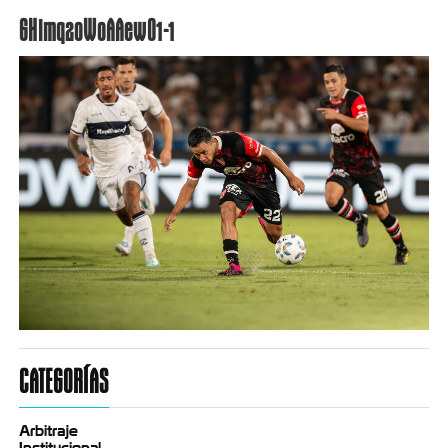
GHimq2oW0AAewO1-1
CATEGORÍAS
Arbitraje
Institucional