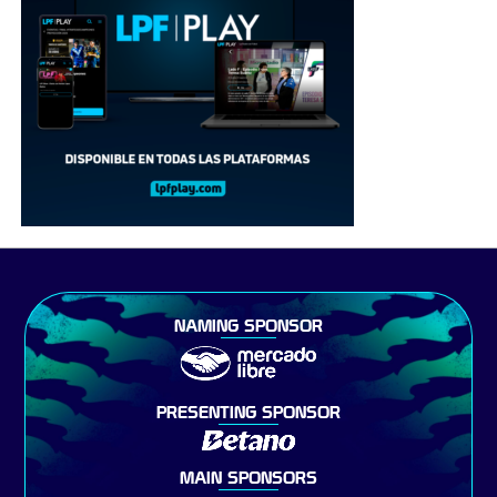
NAMING SPONSOR
PRESENTING SPONSOR
MAIN SPONSORS