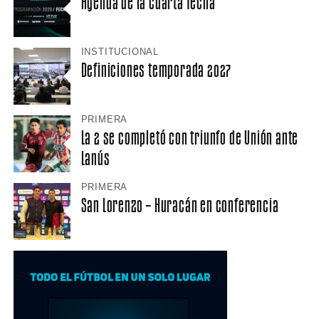
Agenda de la cuarta fecha
INSTITUCIONAL
Definiciones temporada 2027
PRIMERA
La 2 se completó con triunfo de Unión ante
Lanús
PRIMERA
San Lorenzo – Huracán en conferencia