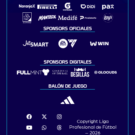
SPONSORS OFICIALES
SPONSORS DIGITALES
BALÓN DE JUEGO
Copyright Liga
Profesional de Fútbol
– 2026