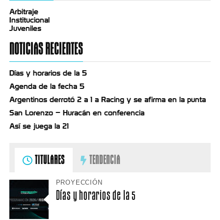
Arbitraje
Institucional
Juveniles
NOTICIAS RECIENTES
Días y horarios de la 5
Agenda de la fecha 5
Argentinos derrotó 2 a 1 a Racing y se afirma en la punta
San Lorenzo – Huracán en conferencia
Así se juega la 21
TITULARES
TENDENCIA
PROYECCIÓN
Días y horarios de la 5