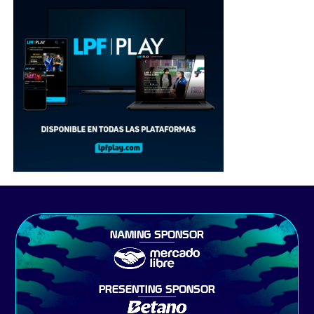
NAMING SPONSOR
PRESENTING SPONSOR