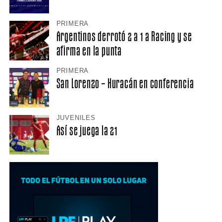
PRIMERA
Argentinos derrotó 2 a 1 a Racing y se
afirma en la punta
PRIMERA
San Lorenzo – Huracán en conferencia
JUVENILES
Así se juega la 21