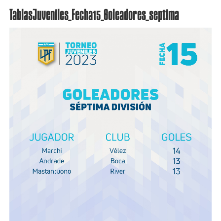
TablasJuveniles_Fecha15_Goleadores_septima