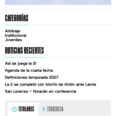
CATEGORÍAS
Arbitraje
Institucional
Juveniles
NOTICIAS RECIENTES
Así se juega la 21
Agenda de la cuarta fecha
Definiciones temporada 2027
La 2 se completó con triunfo de Unión ante Lanús
San Lorenzo – Huracán en conferencia
TITULARES
TENDENCIA