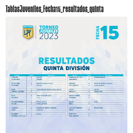
TablasJuveniles_Fecha15_resultados_quinta