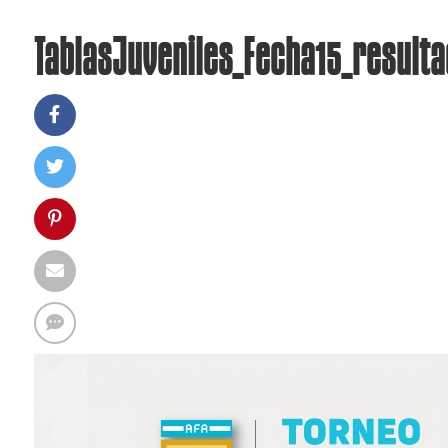
TablasJuveniles_Fecha15_result