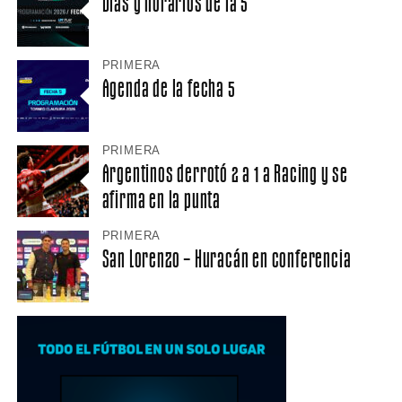
Días y horarios de la 5
PRIMERA
Agenda de la fecha 5
PRIMERA
Argentinos derrotó 2 a 1 a Racing y se
afirma en la punta
PRIMERA
San Lorenzo – Huracán en conferencia