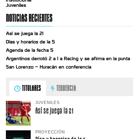
Juveniles
NOTICIAS RECIENTES
Así se juega la 21
Días y horarios de la 5
Agenda de la fecha 5
Argentinos derrotó 2 a 1 a Racing y se afirma en la punta
San Lorenzo – Huracán en conferencia
TITULARES
TENDENCIA
JUVENILES
Así se juega la 21
PROYECCIÓN