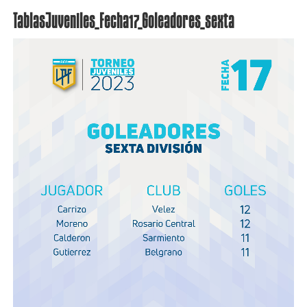
TablasJuveniles_Fecha17_Goleadores_sexta