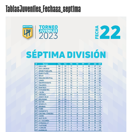
TablasJuveniles_Fecha22_septima