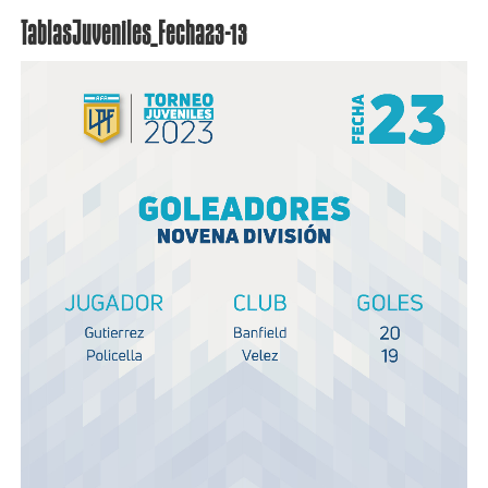
TablasJuveniles_Fecha23-13