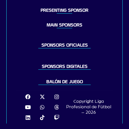
PRESENTING SPONSOR
MAIN SPONSORS
SPONSORS OFICIALES
SPONSORS DIGITALES
BALÓN DE JUEGO
Copyright Liga
Profesional de Fútbol
– 2026