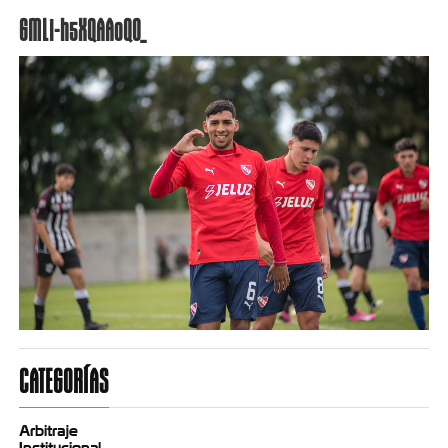
GMLi-h5XQAA0QO_
CATEGORÍAS
Arbitraje