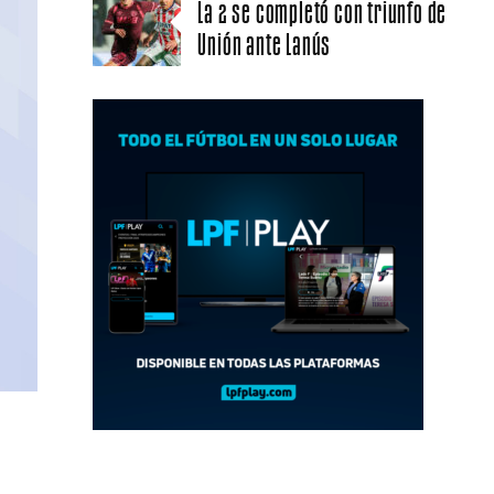
La 2 se completó con triunfo de
Unión ante Lanús