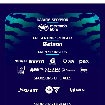
NAMING SPONSOR
PRESENTING SPONSOR
MAIN SPONSORS
SPONSORS OFICIALES
SPONSORS DIGITALES