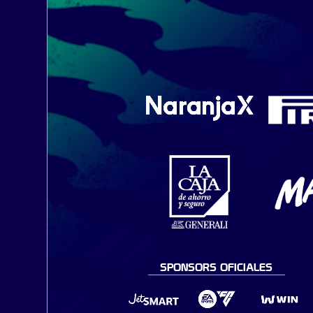
SPONSORS OFICIALES