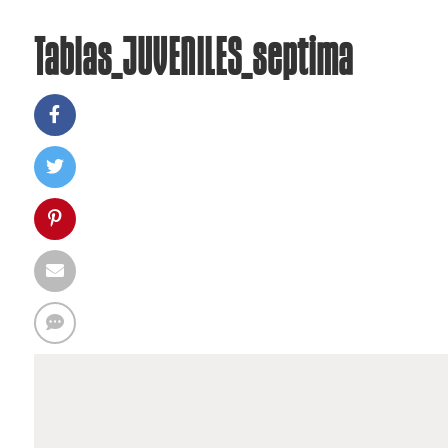
Tablas_JUVENILES_septima