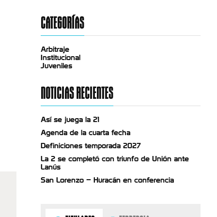
CATEGORÍAS
Arbitraje
Institucional
Juveniles
NOTICIAS RECIENTES
Así se juega la 21
Agenda de la cuarta fecha
Definiciones temporada 2027
La 2 se completó con triunfo de Unión ante
Lanús
San Lorenzo – Huracán en conferencia