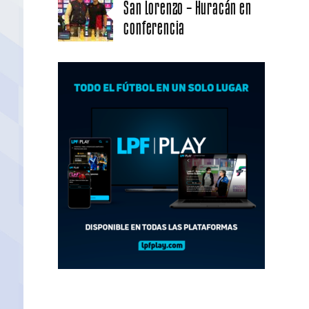
San Lorenzo – Huracán en
conferencia