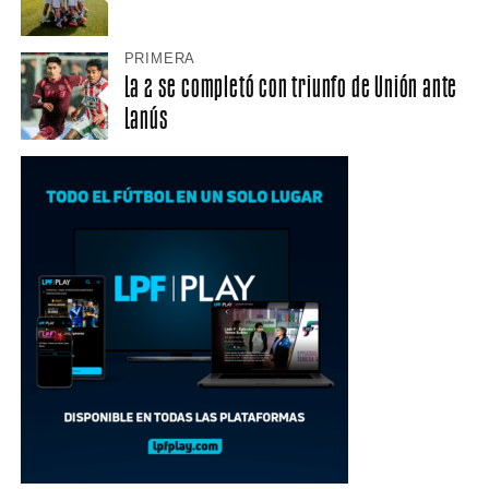
PRIMERA
La 2 se completó con triunfo de Unión ante
Lanús