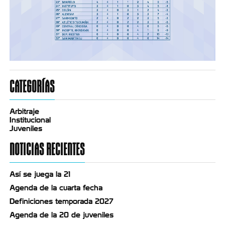
CATEGORÍAS
Arbitraje
Institucional
Juveniles
NOTICIAS RECIENTES
Así se juega la 21
Agenda de la cuarta fecha
Definiciones temporada 2027
Agenda de la 20 de juveniles