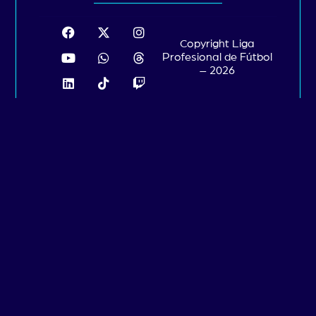
Copyright Liga
Profesional de Fútbol
– 2026