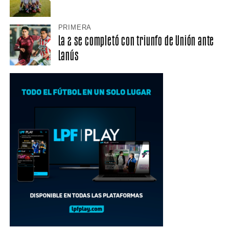
PRIMERA
La 2 se completó con triunfo de Unión ante
Lanús