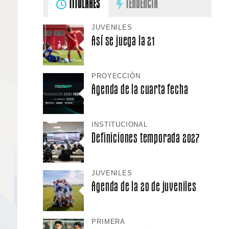
TITULARES
TENDENCIA
JUVENILES
Así se juega la 21
PROYECCIÓN
Agenda de la cuarta fecha
INSTITUCIONAL
Definiciones temporada 2027
JUVENILES
Agenda de la 20 de juveniles
PRIMERA