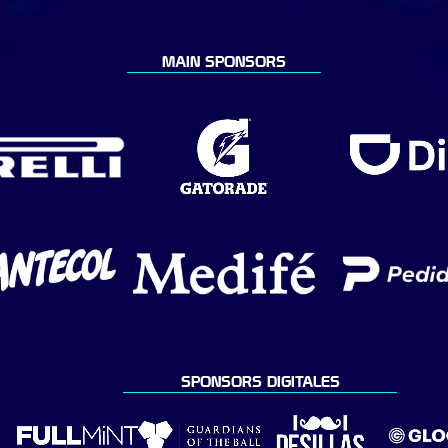
MAIN SPONSORS
SPONSORS DIGITALES