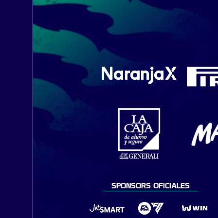
SPONSORS OFICIALES