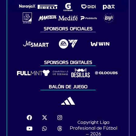
SPONSORS OFICIALES
SPONSORS DIGITALES
BALÓN DE JUEGO
Copyright Liga
Profesional de Fútbol
– 2026