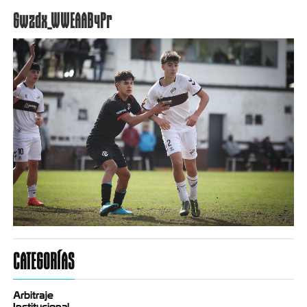
Gwzdx_WWEAAB4Pr
CATEGORÍAS
Arbitraje
Institucional