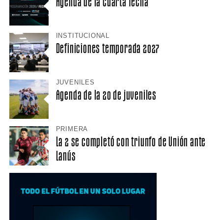
Agenda de la cuarta fecha
INSTITUCIONAL
Definiciones temporada 2027
JUVENILES
Agenda de la 20 de juveniles
PRIMERA
La 2 se completó con triunfo de Unión ante
Lanús