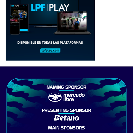
NAMING SPONSOR
PRESENTING SPONSOR
MAIN SPONSORS