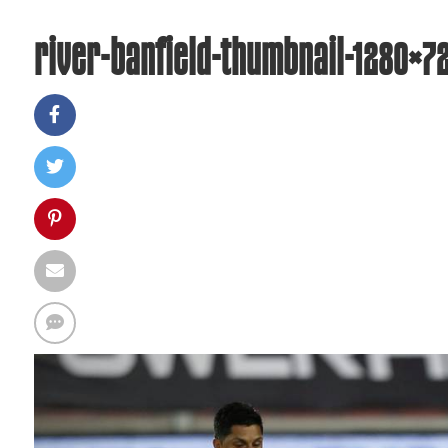
river-banfield-thumbnail-1280×7