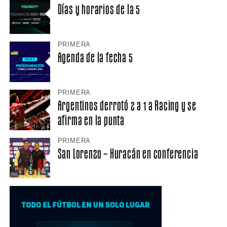
Días y horarios de la 5
PRIMERA
Agenda de la fecha 5
PRIMERA
Argentinos derrotó 2 a 1 a Racing y se
afirma en la punta
PRIMERA
San Lorenzo – Huracán en conferencia