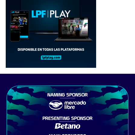
NAMING SPONSOR
PRESENTING SPONSOR