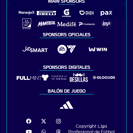
MAIN SPONSORS
SPONSORS OFICIALES
SPONSORS DIGITALES
BALÓN DE JUEGO
Copyright Liga
Profesional de Fútbol