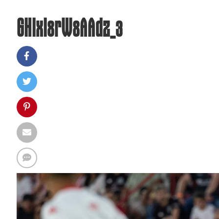
GHIxI8rW8AAdz_3