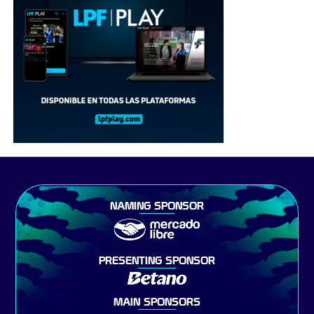
NAMING SPONSOR
PRESENTING SPONSOR
MAIN SPONSORS