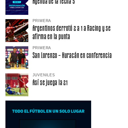
Agenda de la fecha 5
PRIMERA
Argentinos derrotó 2 a 1 a Racing y se
afirma en la punta
PRIMERA
San Lorenzo – Huracán en conferencia
JUVENILES
Así se juega la 21