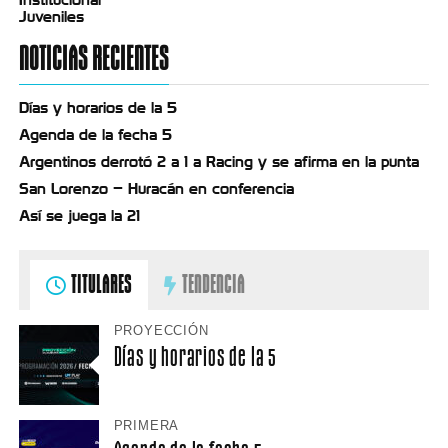
Juveniles
NOTICIAS RECIENTES
Días y horarios de la 5
Agenda de la fecha 5
Argentinos derrotó 2 a 1 a Racing y se afirma en la punta
San Lorenzo – Huracán en conferencia
Así se juega la 21
TITULARES
TENDENCIA
PROYECCIÓN
Días y horarios de la 5
PRIMERA