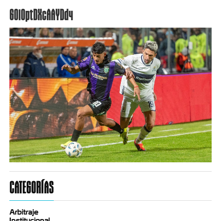
GOiOptDXcAAYDd4
CATEGORÍAS
Arbitraje
Institucional