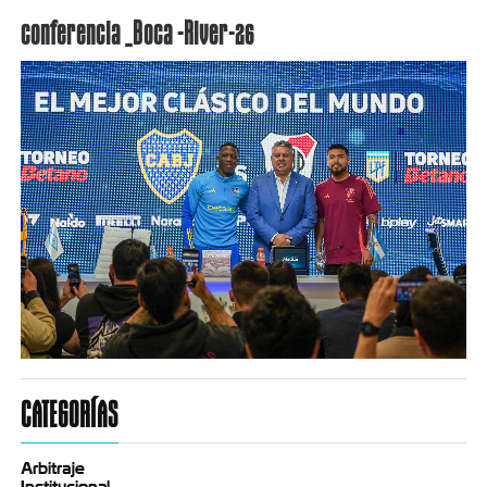
conferencia _Boca -River-26
CATEGORÍAS
Arbitraje
Institucional