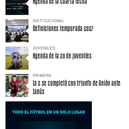
Agenda de la cuarta fecha
INSTITUCIONAL
Definiciones temporada 2027
JUVENILES
Agenda de la 20 de juveniles
PRIMERA
La 2 se completó con triunfo de Unión ante
Lanús