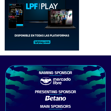
NAMING SPONSOR
PRESENTING SPONSOR
MAIN SPONSORS