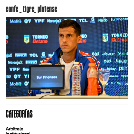
confe _ tigre_ platense
CATEGORÍAS
Arbitraje
Institucional