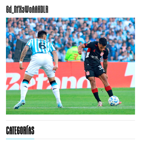
Gd_NfX3WoAAKDLR
CATEGORÍAS