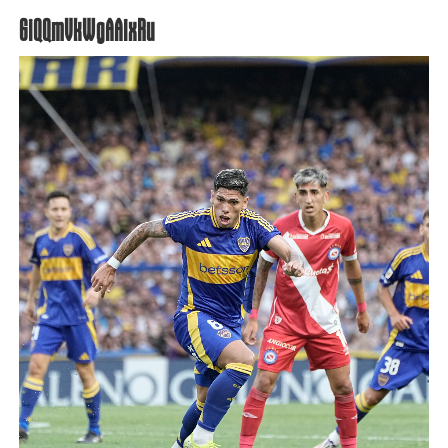
GiQQmVkWgAAixRu