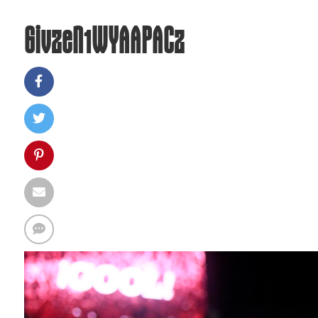
GivzeN1WYAAPACz