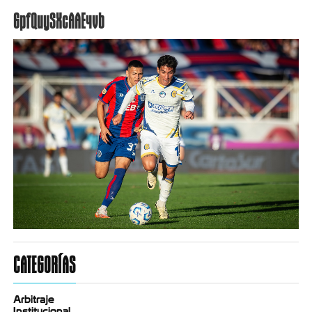
GpfQuySXcAAE4vb
CATEGORÍAS
Arbitraje
Institucional