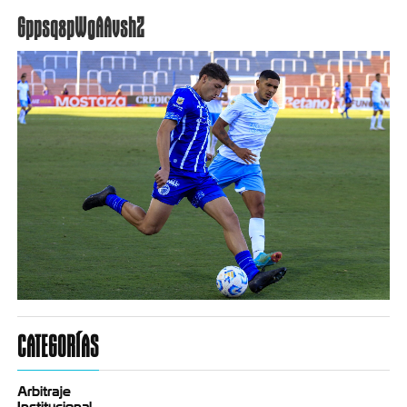
Gppsq8pWgAAvshZ
CATEGORÍAS
Arbitraje
Institucional