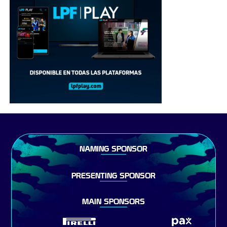
NAMING SPONSOR
PRESENTING SPONSOR
MAIN SPONSORS