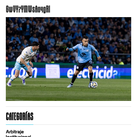
GwVY7YMWsA04gRl
CATEGORÍAS
Arbitraje
Institucional