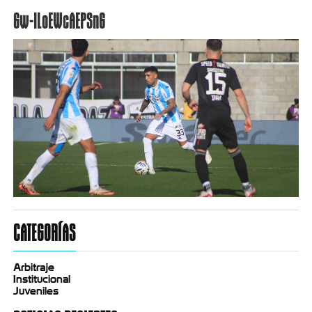
Gw-IL0EWcAEPSnG
CATEGORÍAS
Arbitraje
Institucional
Juveniles