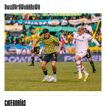
GwzXVrUWoAARsWA
CATEGORÍAS