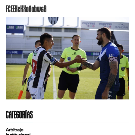
FCEEKcHX0A0bw6B
CATEGORÍAS
Arbitraje
Institucional