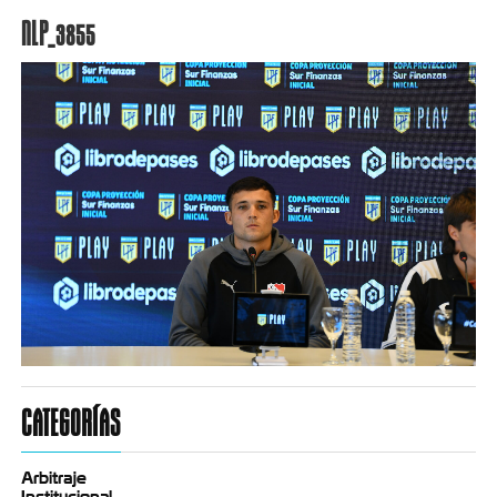
NLP_3855
CATEGORÍAS
Arbitraje
Institucional